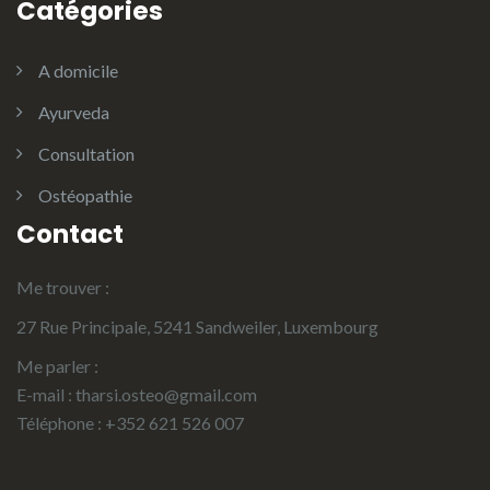
Catégories
A domicile
Ayurveda
Consultation
Ostéopathie
Contact
Me trouver :
27 Rue Principale, 5241 Sandweiler, Luxembourg
Me parler :
E-mail : tharsi.osteo@gmail.com
Téléphone : +352 621 526 007