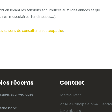
rt en levant les tensions accumulées au fil des années et qui
aires, musculaires, tendineuses…).
tes raisons de consulter un ostéopathe
.
cles récents
Contact
sages ayurvédiques
Me trouver :
27 Rue Principale, 5241 Sandwe
athe bébé
Luxembourg